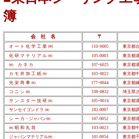
簿
会 社 名
〒
㈱
オ ー ト 化 学 工 業
110
ｰ
0005
東京都台
化 研 マ テ リ ア ル ㈱
105-0003
東京都港
㈱ カ ネ カ
107
ｰ
6025
東京都港
カ モ 井 加 工 紙
㈱
103
ｰ
0022
東京都中
光 栄 商 事
㈱
177
ｰ
0044
東京都練
コ ニ シ
㈱
338
ｰ
0832
埼玉県さ
サ ン ス タ ー 技 研
㈱
105
ｰ
0014
東京都港
サンセイゴンドラ
㈱
182-0007
東京都調布
シ ー カ・ジャパン
㈱
107-0052
東京都港区赤
㈱
昭 和 丸 筒
103-0023
東京都中
ジャパンマテリアル
㈱
101-0054
東京都千