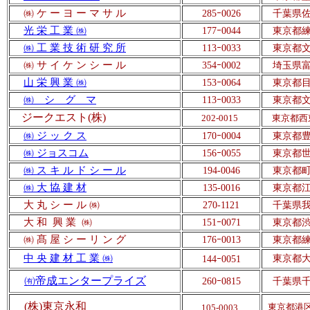
㈱ ケ ー
ヨ ー マ サ ル
285
ｰ
0026
千葉県佐
光 栄 工 業 ㈱
177
ｰ
0044
東京都練
㈱ 工 業 技 術 研 究 所
113
ｰ
0033
東京都文
㈱
サ イ ケ ン シ ー ル
354
ｰ
0002
埼玉県富
山 栄 興 業 ㈱
153
ｰ
0064
東京都目
㈱ シ グ マ
113
ｰ
0033
東京都文
ジークエスト(株)
202-0015
東京都西東
㈱ ジ ッ ク ス
170
ｰ
0004
東京都豊
㈱ ジョスコム
156
ｰ
0055
東京都世田
㈱ ス キ ル ド シ ー ル
194-0046
東京都町
㈱ 大 協 建 材
135-0016
東京都江東
大
丸
シ ー ル
㈱
270-1121
千葉県我
大
和 興 業 ㈱
151
ｰ
0071
東京都渋
㈱ 髙 屋 シ ー リ ン グ
176
ｰ
0013
東京都練
中 央 建 材 工 業 ㈱
東京都大田
144
ｰ
0051
㈲帝成エンタープライズ
260
ｰ
0815
千葉県千葉
(株)東京永和
東京都港区
105-0003