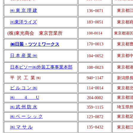
㈱ 東 京 理 建
東京都江東区
136
ｰ
0071
㈲東洋ライズ
183
ｰ0051
東京都府
(株)東光商会 東京営業所
108-0014
東京都港区芝
㈱日装・ツツミワークス
170
ｰ0013
東京都豊島区
日 本 産 業 ㈱
東京都中
104
ｰ
0052
日本ビソー㈱外装工事事業本部
東京都港区芝
108
ｰ
0023
平 沢 工
業 ㈱
940
ｰ
1147
新潟県長
ビ ル コ ン ㈱
114
ｰ
0014
東京都
㈱ 4 U
東京都清瀬
204-0002
㈱ 武 州 防 水
埼玉県所
359
ｰ
1115
㈱ ベ ー シ ッ ク
東京都足
123
ｰ
0872
㈱ マ サ ル
135
ｰ
8432
東京都江