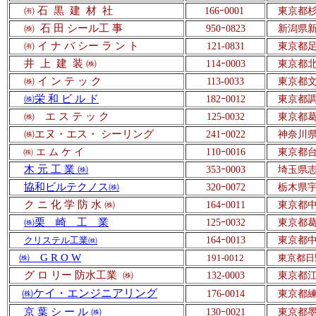
㈲ 石
黒
建
材
社
166
ｰ
0001
東京都杉並
㈱
石 田 シール工 事
950
ｰ
0823
新潟県新
㈲ イ ナ バ シー ラ ン ト
121-0831
東京都足
井
上
建
装
㈱
114
ｰ
0003
東京都北
㈱
イ
ン
テ
ッ
ク
113-0033
東京都文
㈱栄 和 ビ ル ド
182
ｰ
0012
東京都調
㈱ エ ス テ ッ ク
125-0032
東京都葛
㈱エヌ・エス・ シーリング
241
ｰ
0022
神奈川県
㈱
エ
ム
ケ
イ
110
ｰ
0016
東京都台
木 元 工 業 ㈱
353
ｰ
0003
埼玉県志
協和ビルテクノス㈱
320
ｰ
0072
栃木県宇
ク
ニ
化
学
防 水 ㈱
164
ｰ
0011
東京都中
㈱栗 崎 工 業
125
ｰ
0032
東京都葛
164
ｰ
0013
東京都中
クリステル工業㈱
㈱ G R O W
191-0012
東京都日野
グ ロ リー 防水工業
㈱
132-0003
東京都江
㈱ケイ・エンジニアリング
176-0014
東京都練
京 葉 シ ー ル ㈱
130
ｰ
0021
東京都墨