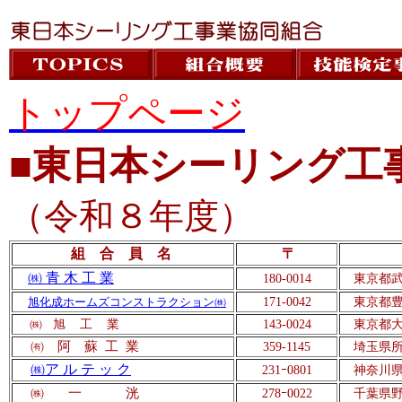
トップページ
■東日本シーリング工
（令和８年度）
組 合 員 名
〒
㈱ 青 木 工 業
180-0014
東京都武
171-0042
東京都豊
旭化成ホームズコンストラクション㈱
㈱
旭
工
業
143-0024
東京都大
㈲ 阿 蘇
工
業
359-1145
埼玉県所沢市
㈱ア ル テ ッ ク
231
ｰ
0801
神奈川県横
㈱
一
洸
278
ｰ
0022
千葉県野田