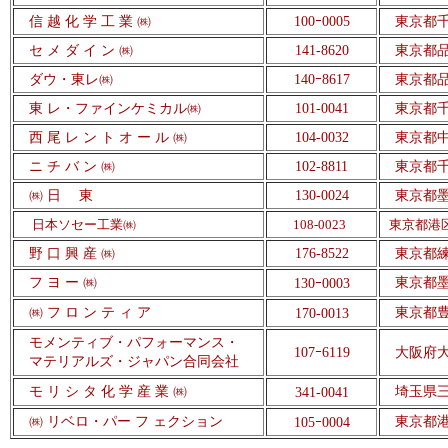
信 越 化 学 工 業
㈱
100
ｰ
0005
東京都千代
セ メ ダ イ ン
㈱
141-8620
東京都品
ダウ・東レ
㈱
140
ｰ
8617
東京都品
東 レ・ファインケミカル
㈱
101-0041
東京都千
西 尾 レ ン ト オ ー ル
㈱
104-0032
東京都中
ニ チ バ ン
㈱
102-8811
東京都千
㈱
日 東
130-0024
東京都墨
日本ソセー工業㈱
108-0023
東京都港区
野 口 興 産
㈱
176-8522
東京都練
フ ヨ ー
㈱
東京都墨
130
ｰ
0003
㈱
フ ロ ン テ ィ ア
東京都豊
170-0013
モメンティブ・パフォーマンス・
107
ｰ6119
大阪府大阪
マテリアルズ・ジャパン合同会社
モ リ シ タ 化 学 産 業
㈱
埼玉県三
341-0041
㈱
リベロ・パー フ ェクション
東京都
港
105
ｰ
0004