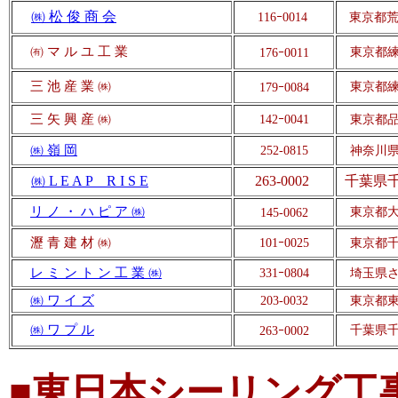
㈱ 松 俊 商 会
116
ｰ
0014
東京都荒
㈲ マ ル ユ 工 業
東京都練
176
ｰ
0011
三 池
産
業
㈱
東京都練
179
ｰ
0084
三
矢 興
産
㈱
142
ｰ
0041
東京都品
㈱ 嶺 岡
252-0815
神奈川県
㈱ L E A P R I S E
263-0002
千葉県千
リ ノ ・ ハ ピ ア ㈱
東京都大
145-0062
瀝 青 建 材 ㈱
101
ｰ
0025
東京都千
レ ミ ン ト ン 工 業 ㈱
331
ｰ
0804
埼玉県さ
㈱ ワ イ ズ
203-0032
東京都東
㈱ ワ プ ル
千葉県千
263
ｰ
0002
■東日本シーリング工