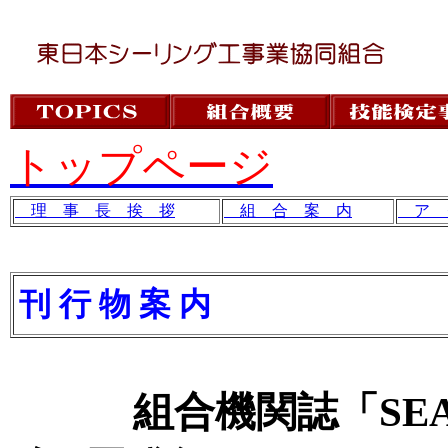
トップページ
理 事 長 挨 拶
組 合 案 内
ア 
刊 行 物 案 内
組合機関誌「SEALIN