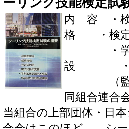
ーリング技能検定試
内 容 ・
格 ・検定
・学科試
設 ・協
（監修：
同組合連合会
当組合の上部団体・日本
合会はこのほど、「シー