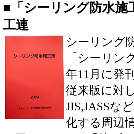
■「シーリング防水施工
工連
シーリング
「シーリング
年11月に発
従来版に対
JIS,JAS
化する周辺